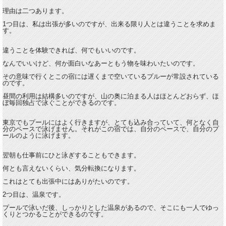
理由は二つあります。
1つ目は、私は出張が多いのですが、出来る限り人とは違うことを求めま
す。
違うことを体験できれば、何でもいいのです。
なんでいいけど、何か面白いなあーともう物を味わいたいのです。
その意味で行くとこの宿には遅くまで空いているプルーが常設されている
のです。
昼間の利用は結構多いのですが、山の奥に泊まる人はほとんどおらず、ほ
ぼ毎回独占で泳ぐことができるのです。
東京でもプールにはよく行きますが、とても込み合っていて、何となく自
分のペースで泳げません。それがこの宿では、自分のペースで、自分のプ
ールのように泳げます。
翌朝も仕事前にひと泳ぎすることもできます。
何とも言えないくらい、気分転換になります。
これはとても出張中にはありがたいのです。
2つ目は、温泉です。
プールで泳いだ後、しっかりとした温泉があるので、そこにも一人でゆっ
くりとつかることができるのです。