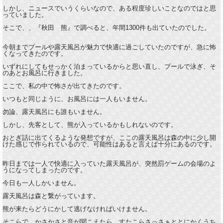
しかし、ニュースでいうくらいなので、ある程度珍しいことなのではと思
っていました。
そこで、、『秋田 熊』で調べると、年間1300件も出ていたのでした。
今朝までプールや露天風呂が魅力で快適に過ごしていたのですが、急に怖
くなってきたのです。
いずれにしてもせっかく泊まっているからと思い直し、プールで泳ぎ、そ
のあとお風呂に行きました。
ここで、私の中で怖さが出てきたのです。
いつもと同じように、お風呂には一人もいません。
勿論、露天風呂にも誰もいません。
しかし、先客として、熊が入っているかもしれないのです。
おとぎ話に出てくるような発想ですが、ここの露天風呂は森の中に少し開
けた感じで作られているので、可能性はあると言えば十分にあるのです。
昨日までは一人で快適に入っていた露天風呂が、突然罰ゲームの会場のよ
うになってしまったのです。
今日も一人しかいません。
露天風呂は森と繋がっています。
熊が来たらどうにかして逃げなければいけません。
そこらで、かさかさと音が聞こえたら、すたこらさっさぁととにかくうち