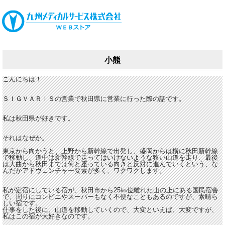
小熊
こんにちは！
ＳＩＧＶＡＲＩＳの営業で秋田県に営業に行った際の話です。
私は秋田県が好きです。
それはなぜか。
東京から向かうと、上野から新幹線で出発し、盛岡からは横に秋田新幹線
で移動し、道中は新幹線で走ってはいけないような狭い山道を走り、最後
は大曲から秋田までは何と座っている向きと反対に進んでいくという、な
んだかアドヴェンチャー要素が多く、ワクワクします。
私が定宿にしている宿が、秋田市から25㎞位離れた山の上にある国民宿舎
で、周りにコンビニやスーパーもなく不便なこともあるのですが、素晴ら
しい宿です。
仕事をした後に、山道を移動していくので、大変といえば、大変ですが、
私はこの宿が大好きなのです。