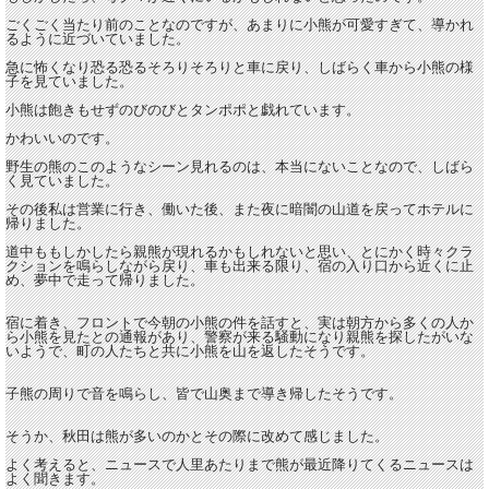
ごくごく当たり前のことなのですが、あまりに小熊が可愛すぎて、導かれ
るように近づいていました。
急に怖くなり恐る恐るそろりそろりと車に戻り、しばらく車から小熊の様
子を見ていました。
小熊は飽きもせずのびのびとタンポポと戯れています。
かわいいのです。
野生の熊のこのようなシーン見れるのは、本当にないことなので、しばら
く見ていました。
その後私は営業に行き、働いた後、また夜に暗闇の山道を戻ってホテルに
帰りました。
道中ももしかしたら親熊が現れるかもしれないと思い、とにかく時々クラ
クションを鳴らしながら戻り、車も出来る限り、宿の入り口から近くに止
め、夢中で走って帰りました。
宿に着き、フロントで今朝の小熊の件を話すと、実は朝方から多くの人か
ら小熊を見たとの通報があり、警察が来る騒動になり親熊を探したがいな
いようで、町の人たちと共に小熊を山を返したそうです。
子熊の周りで音を鳴らし、皆で山奥まで導き帰したそうです。
そうか、秋田は熊が多いのかとその際に改めて感じました。
よく考えると、ニュースで人里あたりまで熊が最近降りてくるニュースは
よく聞きます。