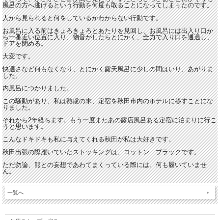
風呂の方へ逃げるという行動を何度も取ることになってしまぅたのです。
人から見られると何をしているかわからない行動です。
お風呂に入る前はきょろきょろとあたりを見回し、お風呂には出入り口か
ら一番近い位置に入り、物音がしたらとにかく、全力で入り口を通過し、
ドアを閉める。
大変です。
快適さなど何もなくなり、とにかく露天風呂に少しの間はいり、あがりま
した。
内風呂につかりました。
この騒動があり、私は熟慮の末、定宿を秋田市内のホテルに移すことにな
りました。
それから2年経ちます。もう一度またあの露店風呂ある定宿に泊まりに行こ
うと思います。
こんなドキドキも私に与えてくれる秋田が私は大好きです。
秋田出張の際履いていたストッキングは、コットン ブラックです。
ただ勿論、熊との妄想であわてまくっている際には、何も履いていませ
ん。
一覧へ