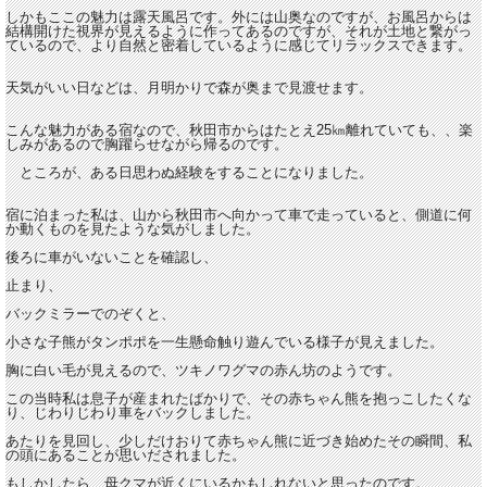
しかもここの魅力は露天風呂です。外には山奥なのですが、お風呂からは
結構開けた視界が見えるように作ってあるのですが、それが土地と繋がっ
ているので、より自然と密着しているように感じてリラックスできます。
天気がいい日などは、月明かりで森が奥まで見渡せます。
こんな魅力がある宿なので、秋田市からはたとえ25㎞離れていても、、楽
しみがあるので胸躍らせながら帰るのです。
ところが、ある日思わぬ経験をすることになりました。
宿に泊まった私は、山から秋田市へ向かって車で走っていると、側道に何
か動くものを見たような気がしました。
後ろに車がいないことを確認し、
止まり、
バックミラーでのぞくと、
小さな子熊がタンポポを一生懸命触り遊んでいる様子が見えました。
胸に白い毛が見えるので、ツキノワグマの赤ん坊のようです。
この当時私は息子が産まれたばかりで、その赤ちゃん熊を抱っこしたくな
り、じわりじわり車をバックしました。
あたりを見回し、少しだけおりて赤ちゃん熊に近づき始めたその瞬間、私
の頭にあることが思いだされました。
もしかしたら、母クマが近くにいるかもしれないと思ったのです。