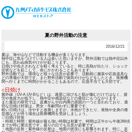
夏の野外活動の注意
2016/12/21
夏は、海や山などで活動する機会が多くなります。
熱中症に気をつけている人は多いと思いますが、野外活動では熱中症以外
にも、思わぬ病気やけがが起こります。
日焼けや虫さされなどを軽く考えていると、時に高熱が出たり、ショック
症状などを起こして、命にかかわることもあります。
野外活動では、環境など様々な注意が必要で、活動前に服装や応急道具な
どの準備が大切です。また野外活動で病気やけがなどをしたとき、医療機
関へ行くまでに時間がかかることもあるので、応急手当ても大切です。
○日焼け
紫外線（UV-A,UV-Bなど）は、過度に浴びると肌が傷むだけではなく、疲
労や免疫力が低下し、熱中症や感染症などの発症にもつながります。
また最近の研究では、皮膚がんや白内障の原因の一つと言われており、適
切な日焼け対策は、男女・年齢問わずに重要です。
軽い日焼けは、冷やすと改善しますが、水疱ができたり、発熱や全身の倦
怠感などが伴う場合は医療機関を受診しましょう。
◇日焼け対策
・時期と時間：紫外線が最も強い時期は初夏で、時間は正午から午後2時頃
までが特に要注意です。曇りの日でも注意が必要です。
・地面の反射：紫外線の反射は、地面の状況にも影響されます。特に、反