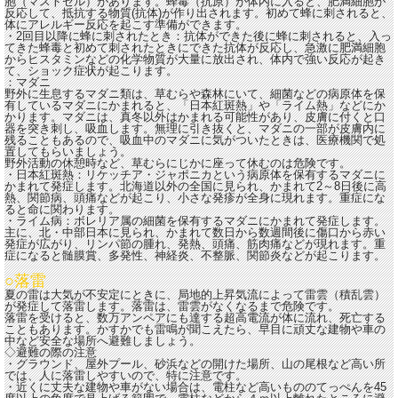
胞（マストセル）があります。蜂毒（抗原）が体内に入ると、肥満細胞が
反応して、抵抗する物質(抗体)が作り出されます。初めて蜂に刺されると、
体にアレルギー反応を起こす準備ができます。
・2回目以降に蜂に刺されたとき：抗体ができた後に蜂に刺されると、入っ
てきた蜂毒と初めて刺されたときにできた抗体が反応し、急激に肥満細胞
からヒスタミンなどの化学物質が大量に放出され、体内で強い反応が起き
て、ショック症状が起こります。
：マダニ
野外に生息するマダニ類は、草むらや森林にいて、細菌などの病原体を保
有しているマダニにかまれると、「日本紅斑熱」や「ライム熱」などにか
かります。マダニは、真冬以外はかまれる可能性があり、皮膚に付くと口
器を突き刺し、吸血します。無理に引き抜くと、マダニの一部が皮膚内に
残ることもあるので、吸血中のマダニに気がついたときは、医療機関で処
置してもらいましょう。
野外活動の休憩時など、草むらにじかに座って休むのは危険です。
・日本紅斑熱：リケッチア・ジャポニカという病原体を保有するマダニに
かまれて発症します。北海道以外の全国に見られ、かまれて2～8日後に高
熱、関節病、頭痛などが起こり、小さな発疹が全身に現れます。重症にな
ると命に関わります。
・ライム病：ボレリア属の細菌を保有するマダニにかまれて発症します。
主に、北・中部日本に見られ、かまれて数日から数週間後に傷口から赤い
発症が広がり、リンパ節の腫れ、発熱、頭痛、筋肉痛などが現れます。重
症になると髄膜賞、多発性、神経炎、不整脈、関節炎などが起こります。
○落雷
夏の雷は大気が不安定にときに、局地的上昇気流によって雷雲（積乱雲）
が発症して落雷します。落雷は、雷雲がなくなるまで危険です。
落雷を受けると、数万アンペアにも達する超高電流が体に流れ、死亡する
こともあります。かすかでも雷鳴が聞こえたら、早目に頑丈な建物や車の
中など安全な場所へ避難しましょう。
◇避難の際の注意
・グラウンド、屋外プール、砂浜などの開けた場所、山の尾根など高い所
では、人に落雷しやすいので、特に注意です。
・近くに丈夫な建物や車がない場合は、電柱など高いもののてっぺんを45