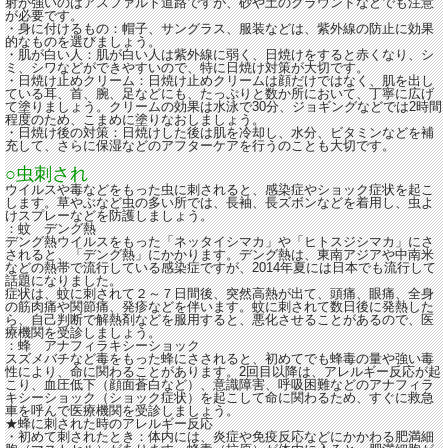
射が強いのはアスファルト道路ですが、砂や土のグラウンドなどでも注意
が必要です。
・身に付けるもの：帽子、サングラス、服装などは、紫外線の防止に効果
的なものを選びましょう。
・肌が白い人：肌が白い人は紫外線に弱く、日焼けをすると赤くなり、シ
ミ、シワなどができやすいので、特に日焼け対策が大切です。
・日焼け止めクリーム：日焼け止めクリームは顔だけではなく、肌を出し
ている耳、首、腕、足などにも、たっぷりと数か所において、丁寧に広げ
て塗りましょう。クリームの効果は水泳で30分、ジョギングなどでは2時間
程度のため、こまめに塗りなおしましょう。
・日焼け後の対策：日焼けした後は肌を冷却し、水分、ビタミンなどを補
充して、さらに保湿などのアフターケアを行うのことも大切です。
○虫刺され
ウイルスや毒などをもった虫に刺されると、感染症やショック症状を起こ
します。草やぶなど虫の多い所では、長袖、長ズボンなどを着用し、虫よ
けスプレーなどを防護しましょう。
：蚊 デング熱
デング熱ウイルスをもった「ネッタイシマカ」や「ヒトスジシマカ」にさ
されると、「デング熱」にかかります。デング熱は、東南アジアや中南米
などの熱帯で流行している感染症ですが、2014年夏には日本でも流行して
話題になりました。
症状は、蚊に刺されて２～７日間後、突然高熱が出て、頭痛、眼痛、全身
の筋肉痛や関節痛、発疹などを伴います。蚊に刺されて数日後に発熱した
ら、自己判断で解熱剤などを服用すると、悪化させることがあるので、医
療機関を受診しましょう。
：蜂 アナフィラキシーショック
スズメバチなど毒をもった蜂にさされると、初めてでも蜂毒の量や強い毒
性により、命に関わることがあります。2回目以降は、アレルギー反応が起
こり、血圧低下（顔面蒼白など）、意識障害、呼吸困難などのアナフィラ
キシーショック（ショック症状）を起こして命に関わるため、すぐに救急
車を呼んで医療機関を受診しましょう。
★蜂に刺された時のアレルギー反応
・初めて刺されたとき：体内には、炎症や免疫反応などにかかわる肥満細